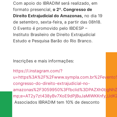
Com apoio do IBRADIM será realizado, em
formato presencial,
o 2º. Congresso de
Direito Extrajudicial do Amazonas,
no dia 19
de setembro, sexta-feira, a partir das 08h18.
O Evento é promovido pelo IBDESP –
Instituto Brasileiro de Direito Extrajudicial
Estudo e Pesquisa Barão do Rio Branco.
Inscrições e mais informações:
https://l.instagram.com/?
u=https%3A%2F%2Fwww.sympla.com.br%2Fevento
congresso-do-direito-extrajudicial-no-
amazonas%2F3059950%3Ffbclid%3DPAZXh0bgNhZW
mp;e=AT2y7zt438yBv7XoE9dPjBuJaMlWKKnfy_Ud
Associados IBRADIM tem 10% de desconto